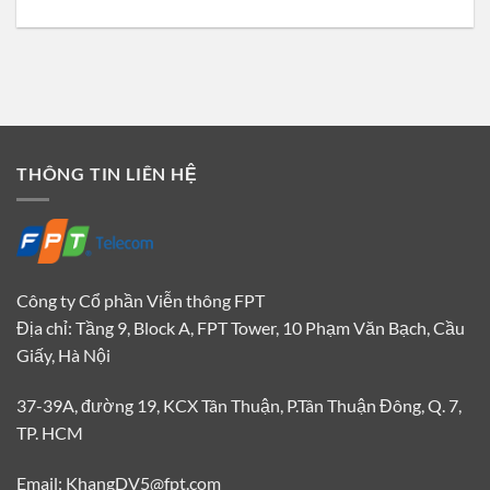
THÔNG TIN LIÊN HỆ
Công ty Cổ phần Viễn thông FPT
Địa chỉ: Tầng 9, Block A, FPT Tower, 10 Phạm Văn Bạch, Cầu
Giấy, Hà Nội
37-39A, đường 19, KCX Tân Thuận, P.Tân Thuận Đông, Q. 7,
TP. HCM
Email: KhangDV5@fpt.com