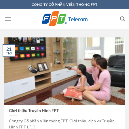
Chuyển
CÔNG TY CỔ PHẦN VIỄN THÔNG FPT
đến
nội
dung
21
Th3
Giới thiệu Truyền Hình FPT
Công ty Cổ phần Viễn thông FPT Giới thiệu dịch vụ Truyền
Hình FPT I. [...]