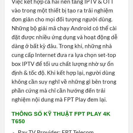
Việc kết hợp cả hai nền tảng IPTV & OTT
vào trong một thiết bị tạo ra trải nghiệm
đơn giản cho mọi đối tượng người dùng.
Những bộ giải mã chạy Android có thể cài
đặt được nhiều ứng dụng và hoạt động dễ
dàng ở bất kỳ đâu. Trong khi, những nhà
cung cấp Internet đưa ra lựa chọn set-top
box IPTV để tối ưu chất lượng nhờ sự ổn
định & tốc độ. Khi kết hợp lại, người dùng
không cần suy nghĩ về những gì bên trong
phần cứng mà chỉ cần hướng đến trải
nghiệm nội dung mà FPT Play đem lại.
THÔNG SỐ KỸ THUẬT FPT PLAY 4K
T650
Pay TV Provider: FPT Telecom