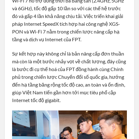
Wi-Fi 7 hỗ trợ đồng thời ba băng tần (2.4GHz, 5GHz
và 6GHz), tốc độ gấp 10 lần so với các thế hệ trước
đó và gấp 4 lần khả năng chịu tải. Việc triển khai giải
pháp Internet SpeedX tích hợp hai công nghệ XGS-
PON và Wi-Fi 7 nằm trong chiến lược nâng cấp hạ
tầng và dịch vụ Internet của FPT.
Sự kết hợp này không chỉ là bản nâng cấp đơn thuần
mà còn là một bước nhảy vọt về chất lượng, đây cũng
là bước đi cụ thể hoá của FPT đồng hành cùng Chính
phủ trong chiến lược Chuyển đổi số quốc gia, hướng
đến hạ tầng băng rộng tốc độ cao, an toàn và ổn định,
giúp Việt Nam tiến gần hơn tới mục tiêu phổ cập
Internet tốc độ gigabit.