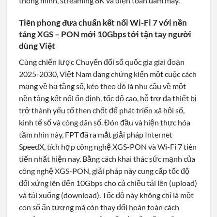
thông minh, streaming 8K và điện toán đám mây.
Tiên phong đưa chuẩn kết nối Wi-Fi 7 với nền
tảng XGS – PON mới 10Gbps tới tận tay người
dùng Việt
Cùng chiến lược Chuyển đổi số quốc gia giai đoạn
2025-2030, Việt Nam đang chứng kiến một cuộc cách
mạng về hạ tầng số, kéo theo đó là nhu cầu về một
nền tảng kết nối ổn định, tốc độ cao, hỗ trợ đa thiết bị
trở thành yếu tố then chốt để phát triển xã hội số,
kinh tế số và công dân số. Đón đầu và hiện thực hóa
tầm nhìn này, FPT đã ra mắt giải pháp Internet
SpeedX, tích hợp công nghệ XGS-PON và Wi-Fi 7 tiên
tiến nhất hiện nay. Bằng cách khai thác sức mạnh của
công nghệ XGS-PON, giải pháp này cung cấp tốc độ
đối xứng lên đến 10Gbps cho cả chiều tải lên (upload)
và tải xuống (download). Tốc độ này không chỉ là một
con số ấn tượng mà còn thay đổi hoàn toàn cách