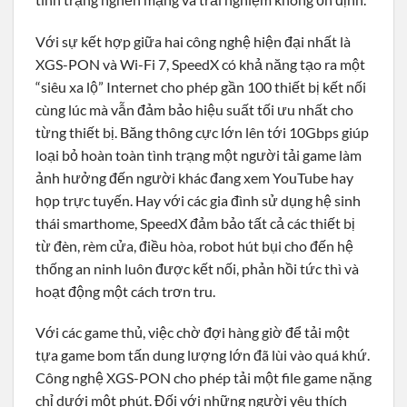
Với sự kết hợp giữa hai công nghệ hiện đại nhất là
XGS-PON và Wi-Fi 7, SpeedX có khả năng tạo ra một
“siêu xa lộ” Internet cho phép gần 100 thiết bị kết nối
cùng lúc mà vẫn đảm bảo hiệu suất tối ưu nhất cho
từng thiết bị. Băng thông cực lớn lên tới 10Gbps giúp
loại bỏ hoàn toàn tình trạng một người tải game làm
ảnh hưởng đến người khác đang xem YouTube hay
họp trực tuyến. Hay với các gia đình sử dụng hệ sinh
thái smarthome, SpeedX đảm bảo tất cả các thiết bị
từ đèn, rèm cửa, điều hòa, robot hút bụi cho đến hệ
thống an ninh luôn được kết nối, phản hồi tức thì và
hoạt động một cách trơn tru.
Với các game thủ, việc chờ đợi hàng giờ để tải một
tựa game bom tấn dung lượng lớn đã lùi vào quá khứ.
Công nghệ XGS-PON cho phép tải một file game nặng
chỉ dưới một phút. Đối với những người yêu thích