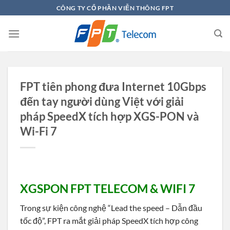
Chuyển
CÔNG TY CỔ PHẦN VIỄN THÔNG FPT
đến
nội
dung
FPT tiên phong đưa Internet 10Gbps
đến tay người dùng Việt với giải
pháp SpeedX tích hợp XGS-PON và
Wi-Fi 7
XGSPON FPT TELECOM & WIFI 7
Trong sự kiện công nghệ “Lead the speed – Dẫn đầu
tốc độ”, FPT ra mắt giải pháp SpeedX tích hợp công