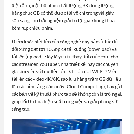
điện ảnh, một bộ phim chất lượng 8K dung lượng
hàng chục GB có thể được tải về chỉ trong vài giây,
sẵn sàng cho trải nghiệm giải trí tại gia không thua
kém rạp chiếu phim.
Điểm khác biệt lớn của công nghệ này nằm ở tốc độ
đối xứng đạt tới 10Gbp cả tải xuống (download) và
tải lên (upload). Đây là yếu tố thay đổi cuộc chơi cho
các streamer, YouTuber, nhà thiết kế, hay các chuyên
gia làm việc với dữ liệu lớn. Khi lắp đặt Wi-Fi 7,Việc
tải lên các video 4K/8K, sao lưu hàng trăm GB dữ liệu
lên các nền tảng đám mây (Cloud Computing), hay gửi
các bản vẽ kỹ thuật phức tạp sẽ không còn là trở ngại,
giúp tối ưu hóa hiệu suất công việc và giải phóng sức
sáng tạo.