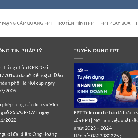
P MẠNG CÁP QUANG FPT
TRUYỀN HÌNH FPT
FPT PLAY BOX
T
NG TIN PHÁP LÝ
TUYỂN DỤNG FPT
y chứng nhận ĐKKD số
1778163 do Sở Kế hoạch Đầu
hành phố Hà Nội cấp ngày
07/2005
 phép cung cấp dịch vụ Viễn
ng số 255/GP-CVT ngày
FPT Telecom
tự hào là thành 
11/2022
của
FPT
| Nơi làm việc xuất sắ
nhất 2023 – 2024
người đại diện: Ông Hoàng
Liên hệ: 0333382225 ;