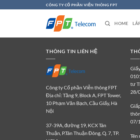
Chuyển
CÔNG TY CỔ PHẦN VIỄN THÔNG FPT
đến
nội
HOME
LẮ
dung
THÔNG TIN LIÊN HỆ
THÔ
Giấ
010
tư T
Công ty Cổ phần Viễn thông FPT
28/
Địa chỉ: Tầng 9, Block A, FPT Tower,
10 Phạm Văn Bạch, Cầu Giấy, Hà
Giấp
Nội
thô
07/
37-39A, đường 19, KCX Tân
Thuận, P.Tân Thuận Đông, Q. 7, TP.
Tên 