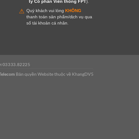
ty Cổ phần Viễn thông FPT
).
⚠
Quý khách vui lòng
KHÔNG
thanh toán sản phẩm/dịch vụ qua
số tài khoản cá nhân.
03333.82225
OM
Telecom
Bản quyền Website thuộc về KhangDV5