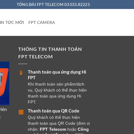
03333.82225
TỔNG ĐÀI FPT TELECOM
IN TỨC MỚI
FPT CAMERA
THÔNG TIN THANH TOÁN
FPT TELECOM
Thanh toán qua ứng dụng Hi
📱
FPT
Khi thanh toán sản phẩm/dịch
vụ, Quý khách có thể thực hiện
thanh toán qua ứng dụng Hi
FPT.
viên
Thanh toán qua QR Code
▦
c
Quý khách có thể thực hiện
thanh toán qua QR Code (đơn vị
nhận:
FPT Telecom
hoặc
Công