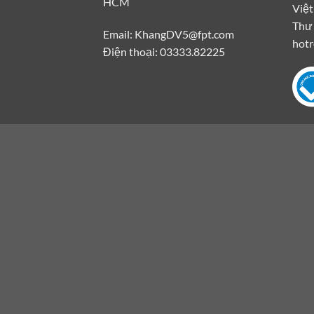
HCM
Việt
Thư 
Email: KhangDV5@fpt.com
hot
Điện thoại: 03333.82225