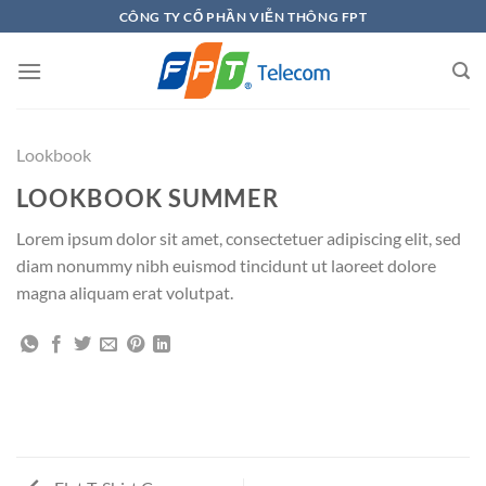
Chuyển
CÔNG TY CỔ PHẦN VIỄN THÔNG FPT
đến
nội
dung
Lookbook
LOOKBOOK SUMMER
Lorem ipsum dolor sit amet, consectetuer adipiscing elit, sed
diam nonummy nibh euismod tincidunt ut laoreet dolore
magna aliquam erat volutpat.