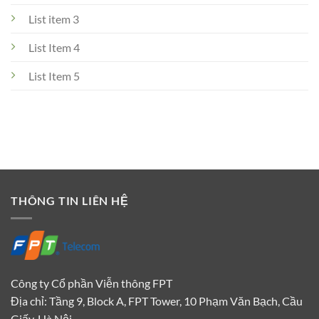
List item 3
List Item 4
List Item 5
THÔNG TIN LIÊN HỆ
Công ty Cổ phần Viễn thông FPT
Địa chỉ: Tầng 9, Block A, FPT Tower, 10 Phạm Văn Bạch, Cầu
Giấy, Hà Nội