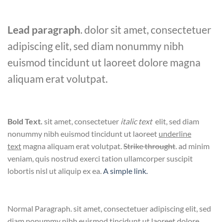
Lead paragraph
. dolor sit amet, consectetuer
adipiscing elit, sed diam nonummy nibh
euismod tincidunt ut laoreet dolore magna
aliquam erat volutpat.
Bold Text.
sit amet, consectetuer
italic text
elit, sed diam
nonummy nibh euismod tincidunt ut laoreet
underline
text
magna aliquam erat volutpat.
Strike throught
. ad minim
veniam, quis nostrud exerci tation ullamcorper suscipit
lobortis nisl ut aliquip ex ea.
A simple link.
Normal Paragraph. sit amet, consectetuer adipiscing elit, sed
diam nonummy nibh euismod tincidunt ut laoreet dolore