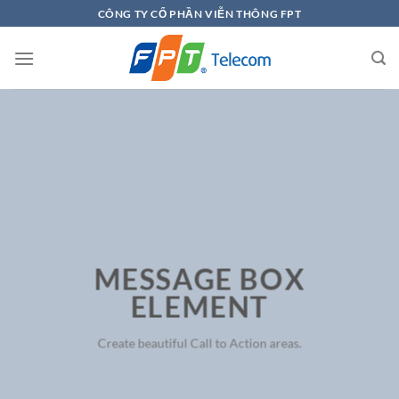
Chuyển
CÔNG TY CỔ PHẦN VIỄN THÔNG FPT
đến
nội
dung
MESSAGE BOX
ELEMENT
Create beautiful Call to Action areas.