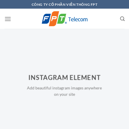
Chuyển
CÔNG TY CỔ PHẦN VIỄN THÔNG FPT
đến
nội
dung
INSTAGRAM ELEMENT
Add beautiful instagram images anywhere
on your site